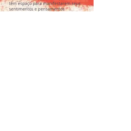
têm espaço para manifestarem seus
sentimentos e pensamentos
próprios. As consequências desse
modelo de educação são seres
humanos pouco comprometidos com as
necessidades da sociedade atual,
voltados para seus próprios interesses,
tecnicistas e com pouca habilidade
emocional.
De forma prática e bastante breve é
possível dizer que para pedagogia
Waldorf, é de condição primária que os
alunos devam realizar durante todas as
aulas (independentemente da matéria
abordada) movimentos corporais em
diversos níveis de dificuldade para que
trabalhem a vontade, o âmbito do
querer. É também necessário estimular
o pensamento, através da construção
do pensar e tudo que envolve o
intelecto. Já o sentir deve ser explorado
pelas sensações provenientes de