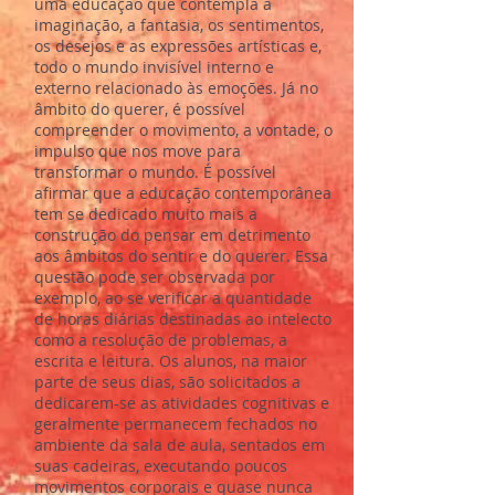
uma educação que contempla a
imaginação, a fantasia, os sentimentos,
os desejos e as expressões artísticas e,
todo o mundo invisível interno e
externo relacionado às emoções. Já no
âmbito do querer, é possível
compreender o movimento, a vontade, o
impulso que nos move para
transformar o mundo. É possível
afirmar que a educação contemporânea
tem se dedicado muito mais a
construção do pensar em detrimento
aos âmbitos do sentir e do querer. Essa
questão pode ser observada por
exemplo, ao se verificar a quantidade
de horas diárias destinadas ao intelecto
como a resolução de problemas, a
escrita e leitura. Os alunos, na maior
parte de seus dias, são solicitados a
dedicarem-se as atividades cognitivas e
geralmente permanecem fechados no
ambiente da sala de aula, sentados em
suas cadeiras, executando poucos
movimentos corporais e quase nunca