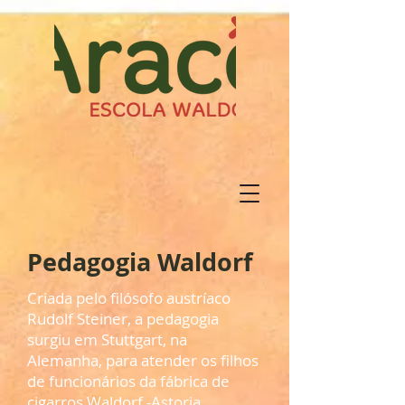
Pedagogia Waldorf
​Criada pelo filósofo austríaco
Rudolf Steiner, a pedagogia
surgiu em Stuttgart, na
Alemanha, para atender os filhos
de funcionários da fábrica de
cigarros Waldorf -Astoria.